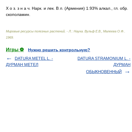
Х о з. з н а ч. Нарк. и лек. В л. (Армения) 1.93% алкал., гл. обр.
скополамин.
Мировые ресурсы полезных растений. - Л.: Наука
.
Вульф Е.В., Малеева О.Ф.
.
1969
.
Игры ⚽
Нужно решить контрольную?
DATURA METEL L. -
DATURA STRAMONIUM L. -
ДУРМАН МЕТЕЛ
ДУРМАН
ОБЫКНОВЕННЫЙ