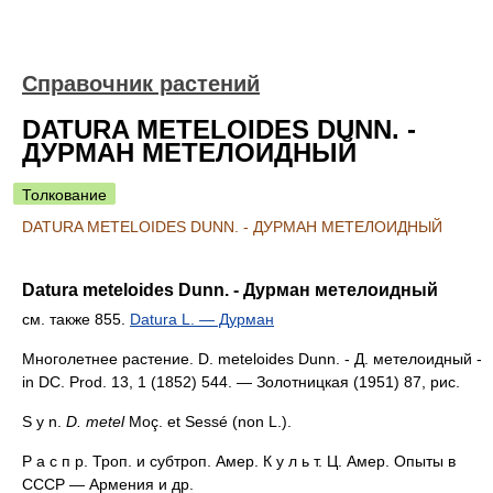
Справочник растений
DATURA METELOIDES DUNN. -
ДУРМАН МЕТЕЛОИДНЫЙ
Толкование
DATURA METELOIDES DUNN. - ДУРМАН МЕТЕЛОИДНЫЙ
Datura meteloides Dunn. - Дурман метелоидный
см. также 855.
Datura L. — Дурман
Многолетнее растение. D. meteloides Dunn. - Д. метелоидный -
in DC. Prod. 13, 1 (1852) 544. — Золотницкая (1951) 87, рис.
S y n.
D. metel
Moç. et Sessé (non L.).
Р а с п р. Троп. и субтроп. Амер. К у л ь т. Ц. Амер. Опыты в
СССР — Армения и др.